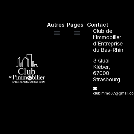
Autres
Pages
Contact
Club de
l’Immobilier
d’Entreprise
Mentions légales
ANNUAIRE DES ADHÉRENTS
du Bas-Rhin
3 Quai
Kléber,
67000
Strasbourg
clubimmo67@gmail.c