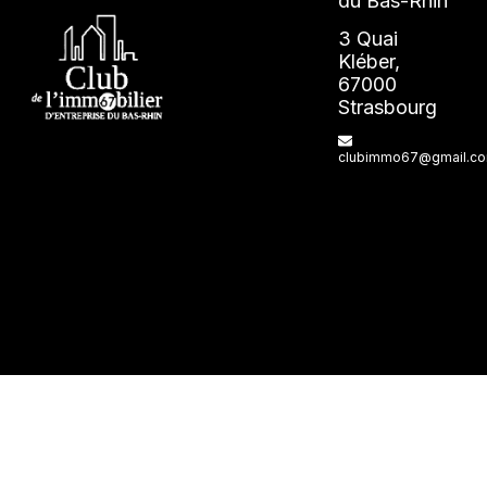
du Bas-Rhin
3 Quai
Kléber,
67000
Strasbourg
clubimmo67@gmail.c