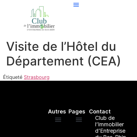
Visite de l’Hôtel du
Département (CEA)
Étiqueté
Strasbourg
Autres
Pages
Contact
Club de
l’Immobilier
d’Entreprise
Mentions légales
ANNUAIRE DES ADHÉRENTS