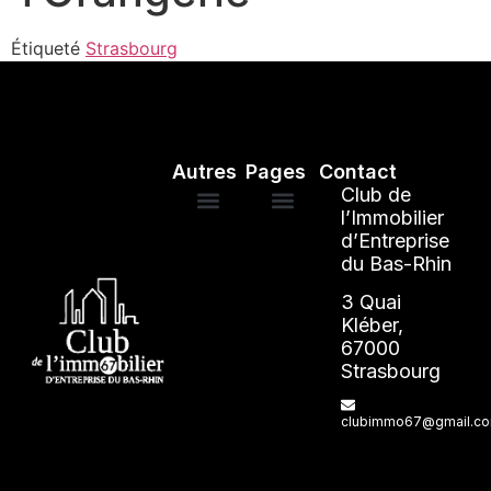
Étiqueté
Strasbourg
Autres
Pages
Contact
Club de
l’Immobilier
d’Entreprise
Mentions légales
ANNUAIRE DES ADHÉRENTS
du Bas-Rhin
3 Quai
Kléber,
67000
Strasbourg
clubimmo67@gmail.c