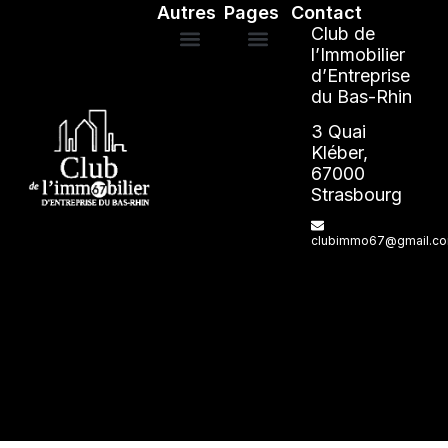
Autres
Pages
Contact
Club de
l’Immobilier
d’Entreprise
Mentions légales
ANNUAIRE DES ADHÉRENTS
du Bas-Rhin
3 Quai
Kléber,
67000
Strasbourg
clubimmo67@gmail.c