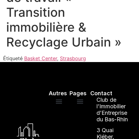
Transition
immobilière &
Recyclage Urbain »
Étiqueté
Basket Center
,
Strasbourg
Autres
Pages
Contact
Club de
l’Immobilier
d’Entreprise
Mentions légales
ANNUAIRE DES ADHÉRENTS
du Bas-Rhin
3 Quai
Kléber,