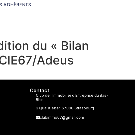
S ADHÉRENTS
ition du « Bilan
, CIE67/Adeus
Contact
Club de l’Immobilier d’Entreprise du Bas-
Rhin
3 Quai Kléber, 67000 Strasbourg
clubimmo67@gmail.com