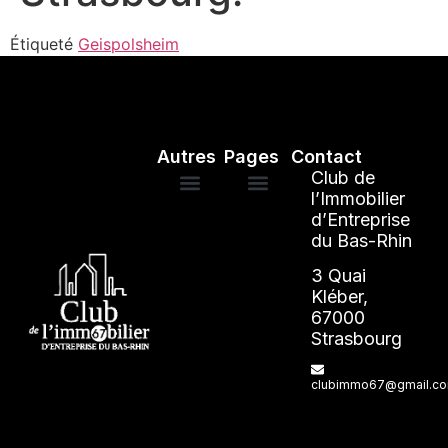
Étiqueté
Geispolsheim
Autres
Pages
Contact
Club de
l’Immobilier
d’Entreprise
Mentions légales
ANNUAIRE DES ADHÉRENTS
du Bas-Rhin
3 Quai
Kléber,
67000
Strasbourg
clubimmo67@gmail.c