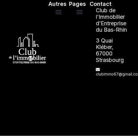
Autres
Pages
Contact
Club de
l’Immobilier
d’Entreprise
Mentions légales
ANNUAIRE DES ADHÉRENTS
du Bas-Rhin
3 Quai
Kléber,
67000
Strasbourg
clubimmo67@gmail.c